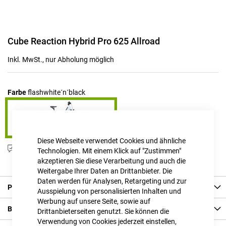
Zum
Cube Reaction Hybrid Pro 625 Allroad
Anfang
der
Inkl. MwSt., nur Abholung möglich
Bildgalerie
springen
Farbe
flashwhite´n´black
Diese Webseite verwendet Cookies und ähnliche
Produktanfrage stellen
Technologien. Mit einem Klick auf "Zustimmen"
akzeptieren Sie diese Verarbeitung und auch die
Weitergabe Ihrer Daten an Drittanbieter. Die
Daten werden für Analysen, Retargeting und zur
Produkt Details
Ausspielung von personalisierten Inhalten und
Werbung auf unsere Seite, sowie auf
Bewertungen
Drittanbieterseiten genutzt. Sie können die
Verwendung von Cookies jederzeit einstellen,