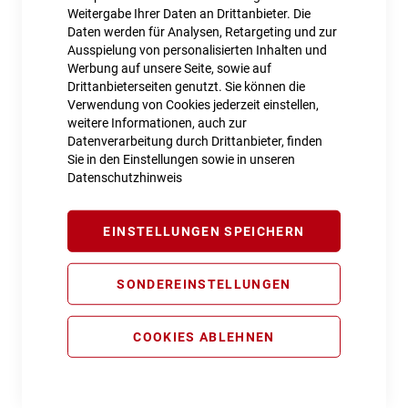
Weitergabe Ihrer Daten an Drittanbieter. Die
Daten werden für Analysen, Retargeting und zur
Ausspielung von personalisierten Inhalten und
ACID Zahlenkabelschloss CORVID C180
Werbung auf unsere Seite, sowie auf
Drittanbieterseiten genutzt. Sie können die
22,99 €
Verwendung von Cookies jederzeit einstellen,
weitere Informationen, auch zur
Inkl. MwSt., nur Abholung möglich
Datenverarbeitung durch Drittanbieter, finden
Sie in den Einstellungen sowie in unseren
Datenschutzhinweis
EINSTELLUNGEN SPEICHERN
SONDEREINSTELLUNGEN
COOKIES ABLEHNEN
RFR Kabelschloss HPS "DOG" 10 x 450 mm