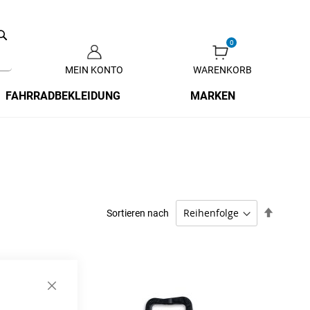
Search
MEIN KONTO
WARENKORB
Zum
Inhalt
FAHRRADBEKLEIDUNG
MARKEN
springen
Absteig
Sortieren nach
sortiere
Schließen