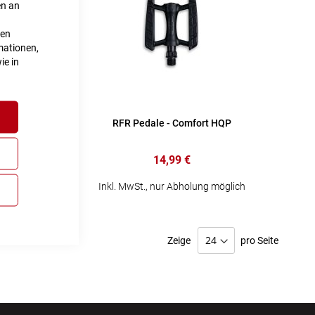
en an
ten
mationen,
ie in
MPT
RFR Pedale - Comfort HQP
14,99 €
lich
Inkl. MwSt., nur Abholung möglich
Zeige
pro Seite