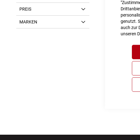
"Zustimme
Drittanbi
PREIS
personalis
genutzt. 
MARKEN
auch zur D
unseren
D
ACID P
Inkl. MwS