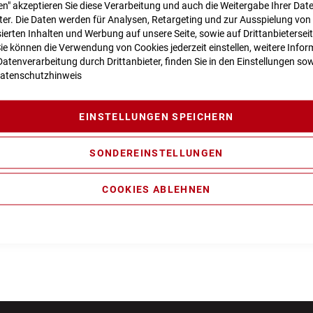
n" akzeptieren Sie diese Verarbeitung und auch die Weitergabe Ihrer Dat
eter. Die Daten werden für Analysen, Retargeting und zur Ausspielung von
ierten Inhalten und Werbung auf unsere Seite, sowie auf Drittanbietersei
Sie können die Verwendung von Cookies jederzeit einstellen, weitere Infor
atenverarbeitung durch Drittanbieter, finden Sie in den Einstellungen sow
atenschutzhinweis
EINSTELLUNGEN SPEICHERN
edale - A4-IB Hybrid
RFR Pedale - Klick MTB C
SONDEREINSTELLUNGEN
49,99 €
49,99 €
t., nur Abholung möglich
Inkl. MwSt., nur Abholung mög
COOKIES ABLEHNEN