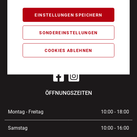
AKTIONEN UND NEUHEITEN ABONNIEREN UND
EINSTELLUNGEN SPEICHERN
10€ GUTSCHEIN SICHERN!**
SONDEREINSTELLUNGEN
ANMELDEN
**Angebot gültig ab einem Bestellwert von 100€.
COOKIES ABLEHNEN
Abmeldung jederzeit möglich.
ÖFFNUNGSZEITEN
Montag - Freitag
10:00 - 18:00
Samstag
10:00 - 16:00