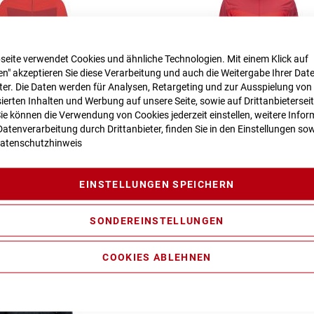
seite verwendet Cookies und ähnliche Technologien. Mit einem Klick auf
n" akzeptieren Sie diese Verarbeitung und auch die Weitergabe Ihrer Dat
eter. Die Daten werden für Analysen, Retargeting und zur Ausspielung von
ierten Inhalten und Werbung auf unsere Seite, sowie auf Drittanbietersei
Sie können die Verwendung von Cookies jederzeit einstellen, weitere Infor
ATX WS Storm Jacket
Cube ATX Storm Jacket X Acti
atenverarbeitung durch Drittanbieter, finden Sie in den Einstellungen sow
atenschutzhinweis
149,99 €
149,99 €
EINSTELLUNGEN SPEICHERN
t., nur Abholung möglich
Inkl. MwSt., nur Abholung mög
SONDEREINSTELLUNGEN
COOKIES ABLEHNEN