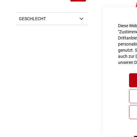
GESCHLECHT
Diese Web
"Zustimme
Drittanbi
personalis
genutzt. 
Cube 
auch zur D
unseren
D
Inkl. MwS