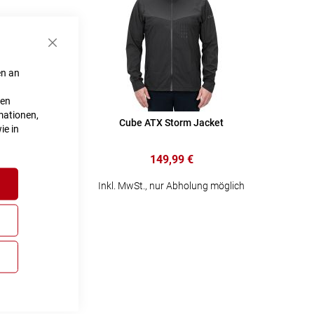
Schließen
en an
ten
mationen,
onteam
Cube ATX Storm Jacket
ie in
149,99 €
lich
Inkl. MwSt., nur Abholung möglich