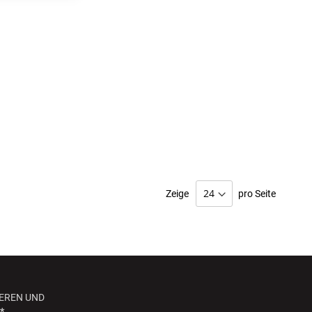
Zeige
pro Seite
EREN UND
*