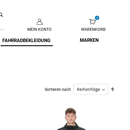
Search
MEIN KONTO
WARENKORB
Zum
Inhalt
MARKEN
FAHRRADBEKLEIDUNG
springen
Absteig
Sortieren nach
sortiere