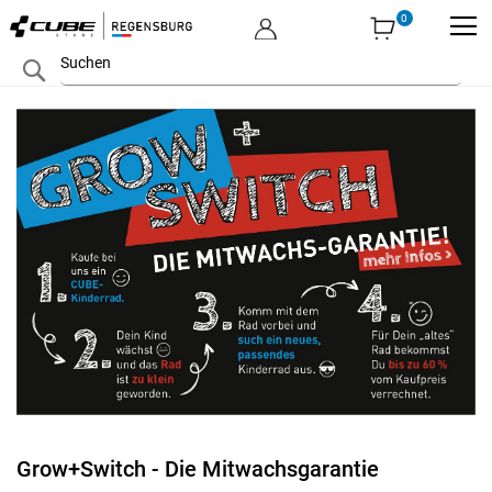
MEIN KONTO
Zum
Search
Inhalt
springen
Grow+Switch - Die Mitwachsgarantie