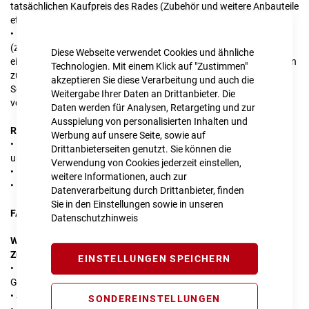
tatsächlichen Kaufpreis des Rades (Zubehör und weitere Anbauteile
etc. sind nicht eingeschlossen)
• Ein Beispiel: Du kaufst ein Rad bei uns für 500 € sowie Anbauteile
(z. B. Beleuchtung, Gepäckträger etc.) im Wert von 100 €. Nach
Diese Webseite verwendet Cookies und ähnliche
einem Jahr bringst Du dieses Rad unter Grow+Switch-Bedingungen
Technologien. Mit einem Klick auf "Zustimmen"
zu uns. Dein Rücknahme-Vorteil: 60 % von 500 € = 300 €.
akzeptieren Sie diese Verarbeitung und auch die
Selbstverständlich kannst Du die zusätzlich gekauften Anbauteile
Weitergabe Ihrer Daten an Drittanbieter. Die
vor Rückgabe demontieren und behalten.
Daten werden für Analysen, Retargeting und zur
Ausspielung von personalisierten Inhalten und
Rücknahme-Bedingungen
Werbung auf unsere Seite, sowie auf
• Das Rad entspricht der StVZO, ist unbeschädigt und
Drittanbieterseiten genutzt. Sie können die
uneingeschränkt fahrtüchtig.
Verwendung von Cookies jederzeit einstellen,
• Die Serienausstattung ist vorhanden und intakt.
weitere Informationen, auch zur
• Das Rad ist tiptop sauber.
Datenverarbeitung durch Drittanbieter, finden
Sie in den Einstellungen sowie in unseren
FAQ
Datenschutzhinweis
Was bedeutet unbeschädigt und uneingeschränkt fahrtüchtig?
Zum Beispiel:
EINSTELLUNGEN SPEICHERN
• Reifen nicht abgefahren oder mit Bremsplatten, keine Risse im
Gummi
• Sattel, Griffe ohne Risse oder Beschädigungen
SONDEREINSTELLUNGEN