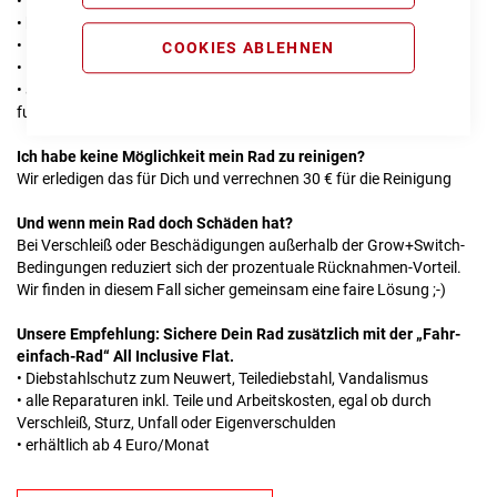
• leichte, vereinzelte kleine Kratzer oder Gebrauchsspuren sind o.k.
• keine Dellen, Verformungen oder fehlende Lackflächen
• Bremsen sind kindgerecht funktionsfähig, nicht abgefahren
COOKIES ABLEHNEN
• Kette leichtgängig, nicht verrostet
• alle serienmäßig verbauten Teile sind vorhanden und
funktionsfähig
Ich habe keine Möglichkeit mein Rad zu reinigen?
Wir erledigen das für Dich und verrechnen 30 € für die Reinigung
Und wenn mein Rad doch Schäden hat?
Bei Verschleiß oder Beschädigungen außerhalb der Grow+Switch-
Bedingungen reduziert sich der prozentuale Rücknahmen-Vorteil.
Wir finden in diesem Fall sicher gemeinsam eine faire Lösung ;-)
Unsere Empfehlung: Sichere Dein Rad zusätzlich mit der „Fahr-
einfach-Rad“ All Inclusive Flat.
• Diebstahlschutz zum Neuwert, Teilediebstahl, Vandalismus
• alle Reparaturen inkl. Teile und Arbeitskosten, egal ob durch
Verschleiß, Sturz, Unfall oder Eigenverschulden
• erhältlich ab 4 Euro/Monat