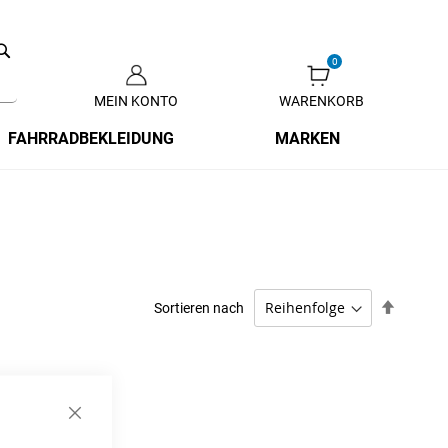
Search
MEIN KONTO
WARENKORB
Zum
Inhalt
FAHRRADBEKLEIDUNG
MARKEN
springen
Absteig
Sortieren nach
sortiere
Schließen