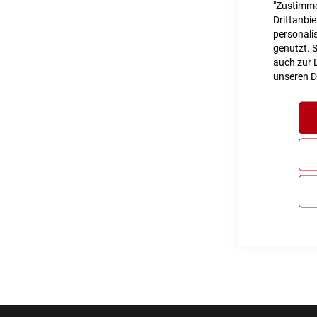
"Zustimme
Drittanbi
personalis
genutzt. 
auch zur D
unseren
D
Inkl. MwS