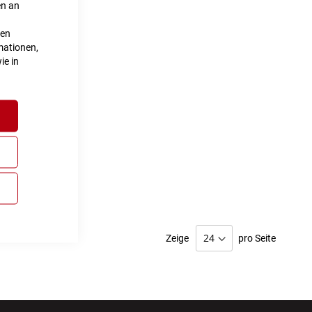
en an
ten
mationen,
ie in
Zeige
pro Seite