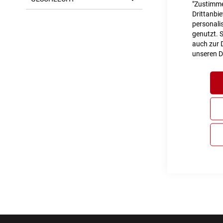
"Zustimme
Drittanbi
personalis
genutzt. 
auch zur D
unseren
D
Cube 
Inkl. MwS