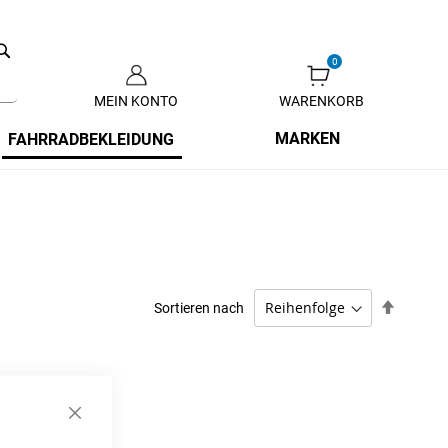
Search
MEIN KONTO
WARENKORB
Zum
Inhalt
MARKEN
FAHRRADBEKLEIDUNG
springen
Absteig
Sortieren nach
sortiere
Schließen