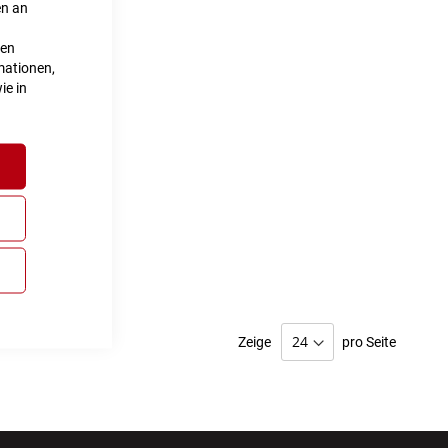
en an
ten
mationen,
ie in
lich
Zeige
pro Seite