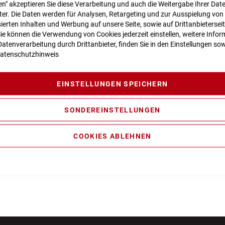
n" akzeptieren Sie diese Verarbeitung und auch die Weitergabe Ihrer Dat
eter. Die Daten werden für Analysen, Retargeting und zur Ausspielung von
ierten Inhalten und Werbung auf unsere Seite, sowie auf Drittanbietersei
Sie können die Verwendung von Cookies jederzeit einstellen, weitere Infor
atenverarbeitung durch Drittanbieter, finden Sie in den Einstellungen sow
atenschutzhinweis
EINSTELLUNGEN SPEICHERN
WS Innenhose CMPT
Cube Innenhose CMPT
SONDEREINSTELLUNGEN
34,99 €
34,99 €
t., nur Abholung möglich
Inkl. MwSt., nur Abholung mög
COOKIES ABLEHNEN