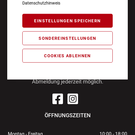
Datenschutzhinweis
EINSTELLUNGEN SPEICHERN
AKTIONEN UND NEUHEITEN ABONNIEREN UND
SONDEREINSTELLUNGEN
10€ GUTSCHEIN SICHERN!**
COOKIES ABLEHNEN
ANMELDEN
**Angebot gültig ab einem Bestellwert von 100€.
Abmeldung jederzeit möglich.
ÖFFNUNGSZEITEN
Montag - Freitag
10:00 - 18:00