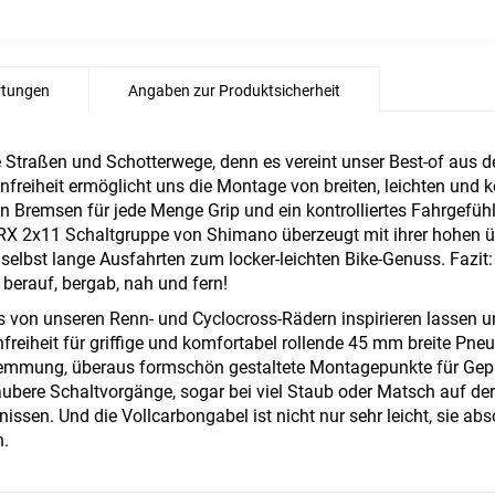
tungen
Angaben zur Produktsicherheit
Straßen und Schotterwege, denn es vereint unser Best-of aus d
fenfreiheit ermöglicht uns die Montage von breiten, leichten und
 Bremsen für jede Menge Grip und ein kontrolliertes Fahrgefüh
GRX 2x11 Schaltgruppe von Shimano überzeugt mit ihrer hohen 
lbst lange Ausfahrten zum locker-leichten Bike-Genuss. Fazit: Di
 berauf, bergab, nah und fern!
s von unseren Renn- und Cyclocross-Rädern inspirieren lasse
enfreiheit für griffige und komfortabel rollende 45 mm breite Pne
klemmung, überaus formschön gestaltete Montagepunkte für Gep
saubere Schaltvorgänge, sogar bei viel Staub oder Matsch auf de
ssen. Und die Vollcarbongabel ist nicht nur sehr leicht, sie ab
n.