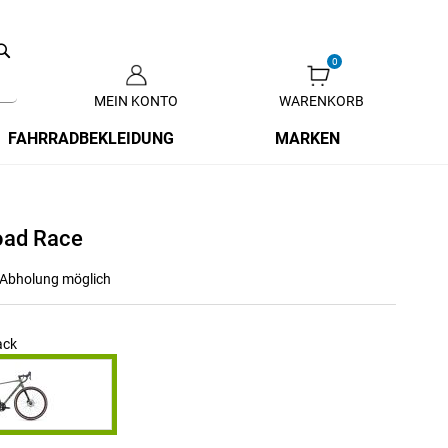
Search
MEIN KONTO
WARENKORB
Zum
Inhalt
FAHRRADBEKLEIDUNG
MARKEN
springen
oad Race
r Abholung möglich
ack