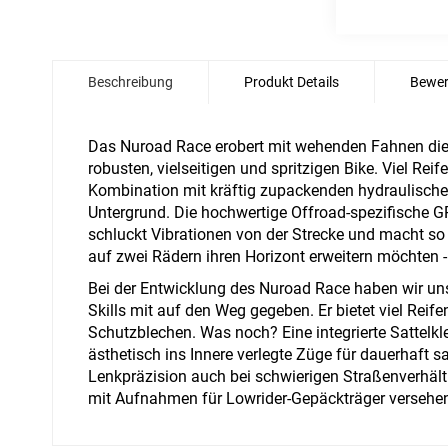
Zum
Anfang
Beschreibung
Produkt Details
Bewer
der
Bildgalerie
springen
Das Nuroad Race erobert mit wehenden Fahnen die 
robusten, vielseitigen und spritzigen Bike. Viel Rei
Kombination mit kräftig zupackenden hydraulischen
Untergrund. Die hochwertige Offroad-spezifische 
schluckt Vibrationen von der Strecke und macht so se
auf zwei Rädern ihren Horizont erweitern möchten -
Bei der Entwicklung des Nuroad Race haben wir un
Skills mit auf den Weg gegeben. Er bietet viel Reif
Schutzblechen. Was noch? Eine integrierte Sattel
ästhetisch ins Innere verlegte Züge für dauerhaft 
Lenkpräzision auch bei schwierigen Straßenverhältni
mit Aufnahmen für Lowrider-Gepäckträger versehe