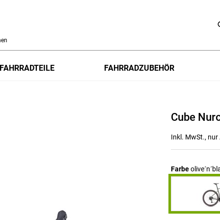
h
FAHRRADTEILE
FAHRRADZUBEHÖR
Cube Nur
Inkl. MwSt., nu
Farbe
olive´n´bl