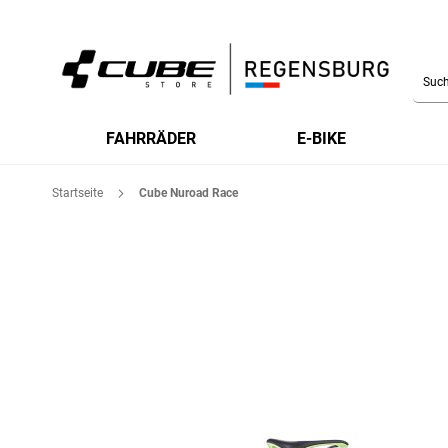
Searc
FAHRRÄDER
E-BIKE
Startseite
Cube Nuroad Race
Zum
Ende
der
Bildgalerie
springen