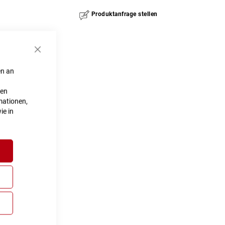
Produktanfrage stellen
Schließen
en an
ten
mationen,
ie in