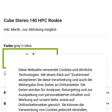
Zum
Cube Stereo 140 HPC Rookie
Anfang
der
Inkl. MwSt., nur Abholung möglich
Bildgalerie
springen
Farbe
grey´n´olive
Diese Webseite verwendet Cookies und ähnliche
Produktanfrage stellen
Technologien. Mit einem Klick auf "Zustimmen"
akzeptieren Sie diese Verarbeitung und auch die
Weitergabe Ihrer Daten an Drittanbieter. Die
Daten werden für Analysen, Retargeting und zur
Produkt Details
Ausspielung von personalisierten Inhalten und
Werbung auf unsere Seite, sowie auf
Bewertungen
Drittanbieterseiten genutzt. Sie können die
Verwendung von Cookies jederzeit einstellen,