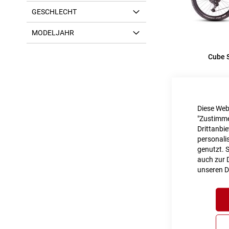
GESCHLECHT
MODELJAHR
Cube 
Inkl. MwS
Diese Web
"Zustimme
Drittanbi
personalis
genutzt. 
auch zur D
unseren
D