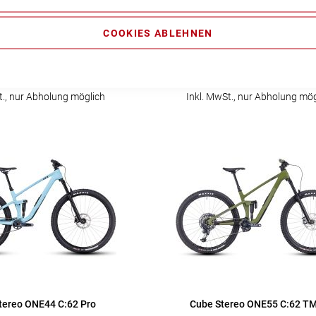
COOKIES ABLEHNEN
S ONE11 C:68X TM 29
Cube AMS ONE11 C:68X Pro
5.199,00 €
3.799,00 €
t., nur Abholung möglich
Inkl. MwSt., nur Abholung mög
tereo ONE44 C:62 Pro
Cube Stereo ONE55 C:62 TM