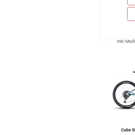
Cube AM
Inkl. MwS
Cube S