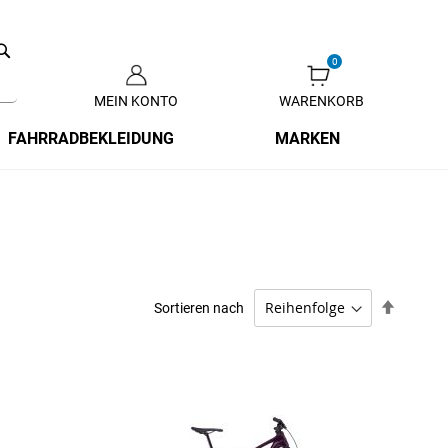
Search
MEIN KONTO
WARENKORB
Zum
Inhalt
FAHRRADBEKLEIDUNG
MARKEN
springen
Absteig
Sortieren nach
sortiere