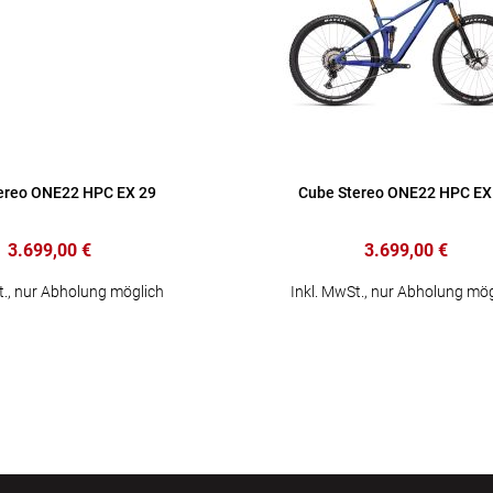
ereo ONE22 HPC EX 29
Cube Stereo ONE22 HPC EX
3.699,00 €
3.699,00 €
t., nur Abholung möglich
Inkl. MwSt., nur Abholung mög
Seite
r