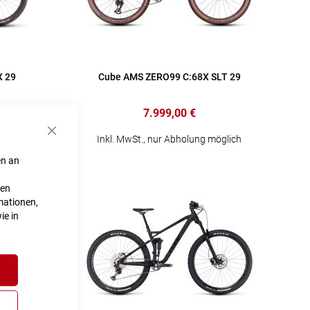
X 29
Cube AMS ZERO99 C:68X SLT 29
7.999,00 €
Schließen
lich
Inkl. MwSt., nur Abholung möglich
en an
ten
mationen,
ie in