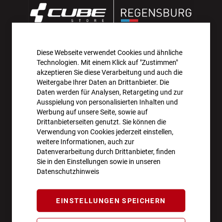
Diese Webseite verwendet Cookies und ähnliche
AKTIONEN UND NEUHEITEN ABONNIEREN UND
Technologien. Mit einem Klick auf "Zustimmen"
10€ GUTSCHEIN SICHERN!**
akzeptieren Sie diese Verarbeitung und auch die
Weitergabe Ihrer Daten an Drittanbieter. Die
Daten werden für Analysen, Retargeting und zur
ANMELDEN
Ausspielung von personalisierten Inhalten und
Werbung auf unsere Seite, sowie auf
**Angebot gültig ab einem Bestellwert von 100€.
Drittanbieterseiten genutzt. Sie können die
Verwendung von Cookies jederzeit einstellen,
Abmeldung jederzeit möglich.
weitere Informationen, auch zur
Datenverarbeitung durch Drittanbieter, finden
Sie in den Einstellungen sowie in unseren
Datenschutzhinweis
ÖFFNUNGSZEITEN
EINSTELLUNGEN SPEICHERN
Montag - Freitag
10:00 - 18:00