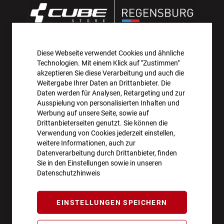
Diese Webseite verwendet Cookies und ähnliche
AKTIONEN UND NEUHEITEN ABONNIEREN UND
Technologien. Mit einem Klick auf "Zustimmen"
10€ GUTSCHEIN SICHERN!**
akzeptieren Sie diese Verarbeitung und auch die
Weitergabe Ihrer Daten an Drittanbieter. Die
Daten werden für Analysen, Retargeting und zur
ANMELDEN
Ausspielung von personalisierten Inhalten und
Werbung auf unsere Seite, sowie auf
**Angebot gültig ab einem Bestellwert von 100€.
Drittanbieterseiten genutzt. Sie können die
Verwendung von Cookies jederzeit einstellen,
Abmeldung jederzeit möglich.
weitere Informationen, auch zur
Datenverarbeitung durch Drittanbieter, finden
Sie in den Einstellungen sowie in unseren
Datenschutzhinweis
ÖFFNUNGSZEITEN
EINSTELLUNGEN SPEICHERN
Montag - Freitag
10:00 - 18:00