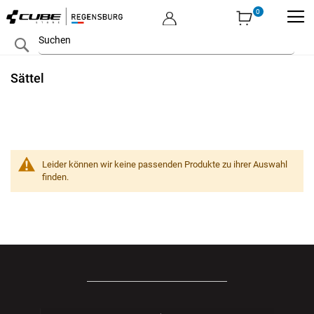
MEIN KONTO
Zum
Search
Inhalt
springen
Sättel
Leider können wir keine passenden Produkte zu ihrer Auswahl
finden.