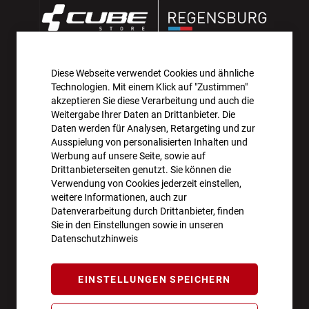
Diese Webseite verwendet Cookies und ähnliche
AKTIONEN UND NEUHEITEN ABONNIEREN UND
Technologien. Mit einem Klick auf "Zustimmen"
10€ GUTSCHEIN SICHERN!**
akzeptieren Sie diese Verarbeitung und auch die
Weitergabe Ihrer Daten an Drittanbieter. Die
Daten werden für Analysen, Retargeting und zur
ANMELDEN
Ausspielung von personalisierten Inhalten und
Werbung auf unsere Seite, sowie auf
**Angebot gültig ab einem Bestellwert von 100€.
Drittanbieterseiten genutzt. Sie können die
Verwendung von Cookies jederzeit einstellen,
Abmeldung jederzeit möglich.
weitere Informationen, auch zur
Datenverarbeitung durch Drittanbieter, finden
Sie in den Einstellungen sowie in unseren
Datenschutzhinweis
ÖFFNUNGSZEITEN
EINSTELLUNGEN SPEICHERN
Montag - Freitag
10:00 - 18:00