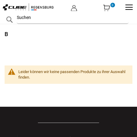
MEIN KONTO
Zum
Search
Inhalt
springen
B
Leider können wir keine passenden Produkte zu ihrer Auswahl
finden.