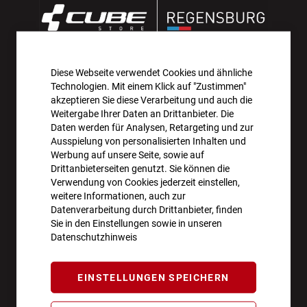
Diese Webseite verwendet Cookies und ähnliche
AKTIONEN UND NEUHEITEN ABONNIEREN UND
Technologien. Mit einem Klick auf "Zustimmen"
10€ GUTSCHEIN SICHERN!**
akzeptieren Sie diese Verarbeitung und auch die
Weitergabe Ihrer Daten an Drittanbieter. Die
Daten werden für Analysen, Retargeting und zur
ANMELDEN
Ausspielung von personalisierten Inhalten und
Werbung auf unsere Seite, sowie auf
**Angebot gültig ab einem Bestellwert von 100€.
Drittanbieterseiten genutzt. Sie können die
Verwendung von Cookies jederzeit einstellen,
Abmeldung jederzeit möglich.
weitere Informationen, auch zur
Datenverarbeitung durch Drittanbieter, finden
Sie in den Einstellungen sowie in unseren
Datenschutzhinweis
ÖFFNUNGSZEITEN
EINSTELLUNGEN SPEICHERN
Montag - Freitag
10:00 - 18:00