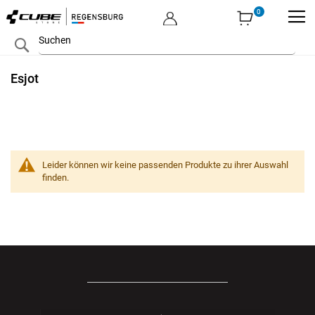
MEIN KONTO
Zum
Search
Inhalt
springen
Esjot
Leider können wir keine passenden Produkte zu ihrer Auswahl
finden.