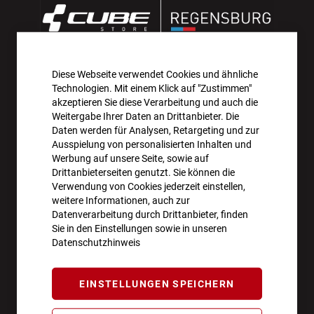
Diese Webseite verwendet Cookies und ähnliche
AKTIONEN UND NEUHEITEN ABONNIEREN UND
Technologien. Mit einem Klick auf "Zustimmen"
10€ GUTSCHEIN SICHERN!**
akzeptieren Sie diese Verarbeitung und auch die
Weitergabe Ihrer Daten an Drittanbieter. Die
Daten werden für Analysen, Retargeting und zur
ANMELDEN
Ausspielung von personalisierten Inhalten und
Werbung auf unsere Seite, sowie auf
**Angebot gültig ab einem Bestellwert von 100€.
Drittanbieterseiten genutzt. Sie können die
Verwendung von Cookies jederzeit einstellen,
Abmeldung jederzeit möglich.
weitere Informationen, auch zur
Datenverarbeitung durch Drittanbieter, finden
Sie in den Einstellungen sowie in unseren
Datenschutzhinweis
ÖFFNUNGSZEITEN
EINSTELLUNGEN SPEICHERN
Montag - Freitag
10:00 - 18:00