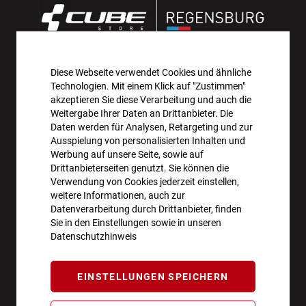
Diese Webseite verwendet Cookies und ähnliche
AKTIONEN UND NEUHEITEN ABONNIEREN UND
Technologien. Mit einem Klick auf "Zustimmen"
10€ GUTSCHEIN SICHERN!**
akzeptieren Sie diese Verarbeitung und auch die
Weitergabe Ihrer Daten an Drittanbieter. Die
Daten werden für Analysen, Retargeting und zur
ANMELDEN
Ausspielung von personalisierten Inhalten und
Werbung auf unsere Seite, sowie auf
**Angebot gültig ab einem Bestellwert von 100€.
Drittanbieterseiten genutzt. Sie können die
Verwendung von Cookies jederzeit einstellen,
Abmeldung jederzeit möglich.
weitere Informationen, auch zur
Datenverarbeitung durch Drittanbieter, finden
Sie in den Einstellungen sowie in unseren
Datenschutzhinweis
ÖFFNUNGSZEITEN
EINSTELLUNGEN SPEICHERN
Montag - Freitag
10:00 - 18:00