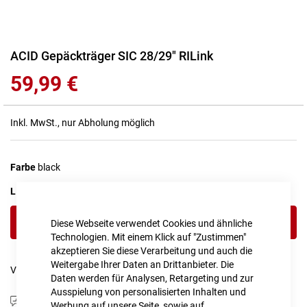
Zum
ACID Gepäckträger SIC 28/29" RILink
Anfang
59,99 €
der
Bildgalerie
springen
Inkl. MwSt., nur Abholung möglich
Farbe
black
LIEFERZEIT
1 - 2 Werktage
IN DEN WARENKORB
Diese Webseite verwendet Cookies und ähnliche
Technologien. Mit einem Klick auf "Zustimmen"
akzeptieren Sie diese Verarbeitung und auch die
Weitergabe Ihrer Daten an Drittanbieter. Die
Vergleichsliste:
hinzufügen
|
ansehen
Daten werden für Analysen, Retargeting und zur
Ausspielung von personalisierten Inhalten und
Produktanfrage stellen
Werbung auf unsere Seite, sowie auf