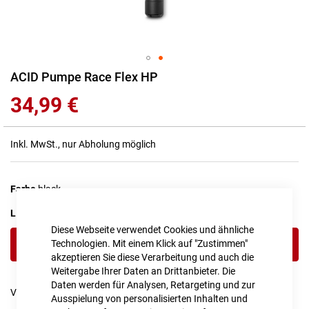
Zum
ACID Pumpe Race Flex HP
Anfang
34,99 €
der
Bildgalerie
springen
Inkl. MwSt., nur Abholung möglich
Farbe
black
LIEFERZEIT
1 - 2 Werktage
Diese Webseite verwendet Cookies und ähnliche
Technologien. Mit einem Klick auf "Zustimmen"
IN DEN WARENKORB
akzeptieren Sie diese Verarbeitung und auch die
Weitergabe Ihrer Daten an Drittanbieter. Die
Daten werden für Analysen, Retargeting und zur
Vergleichsliste:
hinzufügen
|
ansehen
Ausspielung von personalisierten Inhalten und