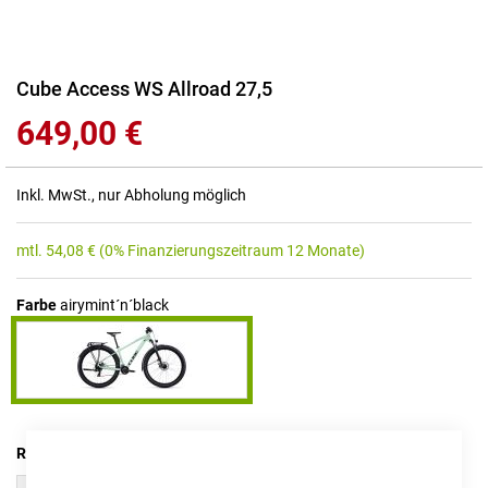
Zum
Cube Access WS Allroad 27,5
Anfang
649,00 €
der
Bildgalerie
springen
Inkl. MwSt., nur Abholung möglich
mtl.
54,08
€
(0% Finanzierungszeitraum 12 Monate)
Farbe
airymint´n´black
RAHMENHÖHE