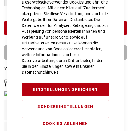
14"
16"
Diese Webseite verwendet Cookies und ähnliche
Technologien. Mit einem Klick auf "Zustimmen"
akzeptieren Sie diese Verarbeitung und auch die
Weitergabe Ihrer Daten an Drittanbieter. Die
Daten werden für Analysen, Retargeting und zur
IN DEN WARENKORB
Ausspielung von personalisierten Inhalten und
Werbung auf unsere Seite, sowie auf
Drittanbieterseiten genutzt. Sie können die
Verwendung von Cookies jederzeit einstellen,
PROBEFAHRT VEREINBAREN
weitere Informationen, auch zur
Datenverarbeitung durch Drittanbieter, finden
Sie in den Einstellungen sowie in unseren
Vergleichsliste:
hinzufügen
|
ansehen
Datenschutzhinweis
Produktanfrage stellen
Extra Schutz? Jetzt Tarife entdecken!
EINSTELLUNGEN SPEICHERN
SONDEREINSTELLUNGEN
Fahrrad Komplettschutz
Info
99,00 € pro Jahr*
COOKIES ABLEHNEN
Fahrrad Reparaturschutz