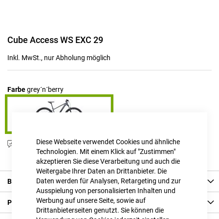
Zum
Cube Access WS EXC 29
Anfang
der
Inkl. MwSt., nur Abholung möglich
Bildgalerie
springen
Farbe
grey´n´berry
Diese Webseite verwendet Cookies und ähnliche
Produktanfrage stellen
Technologien. Mit einem Klick auf "Zustimmen"
akzeptieren Sie diese Verarbeitung und auch die
Weitergabe Ihrer Daten an Drittanbieter. Die
Daten werden für Analysen, Retargeting und zur
Beschreibung
Ausspielung von personalisierten Inhalten und
Werbung auf unsere Seite, sowie auf
Produkt Details
Drittanbieterseiten genutzt. Sie können die