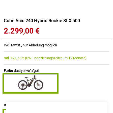
Zum
Cube Acid 240 Hybrid Rookie SLX 500
Anfang
2.299,00 €
der
Bildgalerie
springen
Inkl. MwSt., nur Abholung möglich
mtl.
191,58
€
(0% Finanzierungszeitraum 12 Monate)
Farbe
dustyolive´n´gold
RAHMENHÖHE
24"