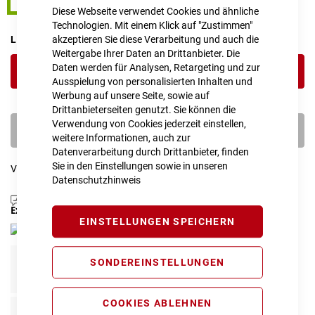
24"
Diese Webseite verwendet Cookies und ähnliche
Technologien. Mit einem Klick auf "Zustimmen"
akzeptieren Sie diese Verarbeitung und auch die
LIEFERZEIT
1 - 2 Werktage
Weitergabe Ihrer Daten an Drittanbieter. Die
Daten werden für Analysen, Retargeting und zur
IN DEN WARENKORB
Ausspielung von personalisierten Inhalten und
Werbung auf unsere Seite, sowie auf
Drittanbieterseiten genutzt. Sie können die
Verwendung von Cookies jederzeit einstellen,
PROBEFAHRT VEREINBAREN
weitere Informationen, auch zur
Datenverarbeitung durch Drittanbieter, finden
Sie in den Einstellungen sowie in unseren
Vergleichsliste:
hinzufügen
|
ansehen
Datenschutzhinweis
Produktanfrage stellen
Extra Schutz? Jetzt Tarife entdecken!
EINSTELLUNGEN SPEICHERN
SONDEREINSTELLUNGEN
E-Bike Komplettschutz
Info
119,00 € pro Jahr*
COOKIES ABLEHNEN
E-Bike Reparaturschutz