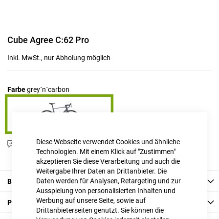
Zum
Cube Agree C:62 Pro
Anfang
der
Inkl. MwSt., nur Abholung möglich
Bildgalerie
springen
Farbe
grey´n´carbon
Diese Webseite verwendet Cookies und ähnliche
Produktanfrage stellen
Technologien. Mit einem Klick auf "Zustimmen"
akzeptieren Sie diese Verarbeitung und auch die
Weitergabe Ihrer Daten an Drittanbieter. Die
Daten werden für Analysen, Retargeting und zur
Beschreibung
Ausspielung von personalisierten Inhalten und
Werbung auf unsere Seite, sowie auf
Produkt Details
Drittanbieterseiten genutzt. Sie können die