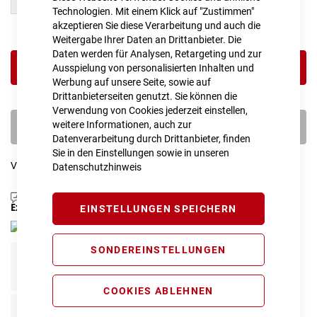
58 cm
62 cm
Technologien. Mit einem Klick auf "Zustimmen"
akzeptieren Sie diese Verarbeitung und auch die
Weitergabe Ihrer Daten an Drittanbieter. Die
Daten werden für Analysen, Retargeting und zur
IN DEN WARENKORB
Ausspielung von personalisierten Inhalten und
Werbung auf unsere Seite, sowie auf
Drittanbieterseiten genutzt. Sie können die
Verwendung von Cookies jederzeit einstellen,
weitere Informationen, auch zur
PROBEFAHRT VEREINBAREN
Datenverarbeitung durch Drittanbieter, finden
Sie in den Einstellungen sowie in unseren
Vergleichsliste:
hinzufügen
|
ansehen
Datenschutzhinweis
Produktanfrage stellen
Extra Schutz? Jetzt Tarife entdecken!
EINSTELLUNGEN SPEICHERN
SONDEREINSTELLUNGEN
Fahrrad Komplettschutz
Info
119,00 € pro Jahr*
COOKIES ABLEHNEN
Fahrrad Reparaturschutz