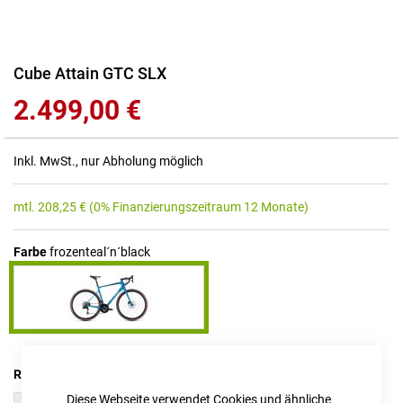
Zum
Cube Attain GTC SLX
Anfang
2.499,00 €
der
Bildgalerie
springen
Inkl. MwSt., nur Abholung möglich
mtl.
208,25
€
(0% Finanzierungszeitraum 12 Monate)
Farbe
frozenteal´n´black
RAHMENHÖHE
Diese Webseite verwendet Cookies und ähnliche