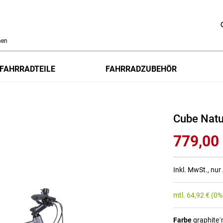
h
FAHRRADTEILE
FAHRRADZUBEHÖR
Cube Natu
779,00
Inkl. MwSt., nu
mtl.
64,92
€
(0%
Farbe
graphite´