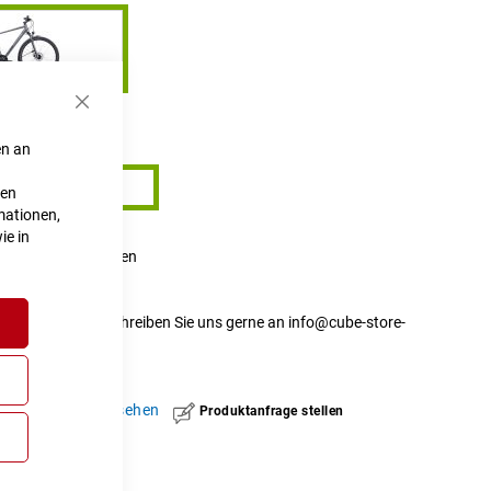
Schließen
54 cm
en an
54 cm
ten
mationen,
ie in
 Onlineshop erfragen
t nicht verfügbar.
r Verfügbarkeit schreiben Sie uns gerne an
info@cube-store-
hinzufügen
|
ansehen
Produktanfrage stellen