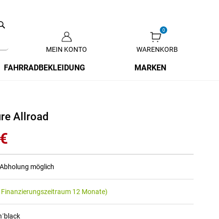
Search
MEIN KONTO
WARENKORB
Zum
Inhalt
FAHRRADBEKLEIDUNG
MARKEN
springen
re Allroad
 €
r Abholung möglich
 Finanzierungszeitraum 12 Monate)
n´black