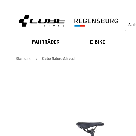
Searc
FAHRRÄDER
E-BIKE
Startseite
Cube Nature Allroad
Zum
Ende
der
Bildgalerie
springen