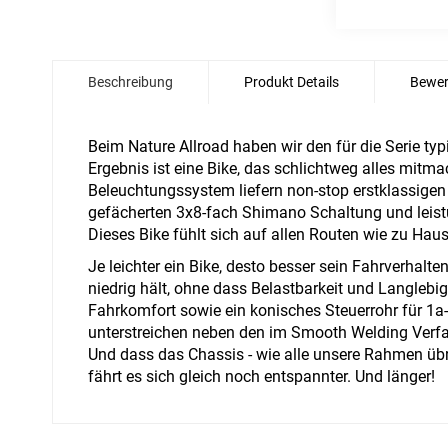
Zum
Anfang
Beschreibung
Produkt Details
Bewer
der
Bildgalerie
springen
Beim Nature Allroad haben wir den für die Serie typ
Ergebnis ist eine Bike, das schlichtweg alles mitm
Beleuchtungssystem liefern non-stop erstklassigen 
gefächerten 3x8-fach Shimano Schaltung und leis
Dieses Bike fühlt sich auf allen Routen wie zu Haus
Je leichter ein Bike, desto besser sein Fahrverhal
niedrig hält, ohne dass Belastbarkeit und Langlebi
Fahrkomfort sowie ein konisches Steuerrohr für 1a-
unterstreichen neben den im Smooth Welding Verfa
Und dass das Chassis - wie alle unsere Rahmen übri
fährt es sich gleich noch entspannter. Und länger!