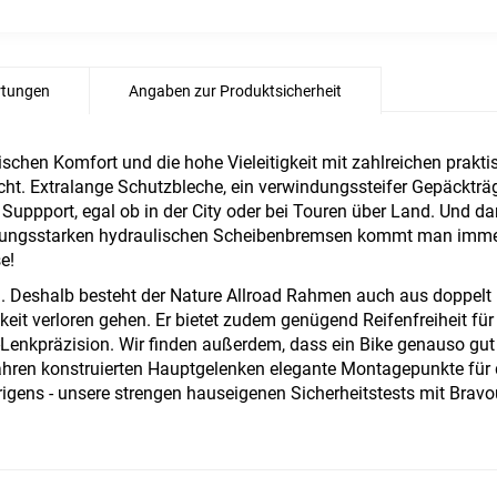
tungen
Angaben zur Produktsicherheit
ischen Komfort und die hohe Vieleitigkeit mit zahlreichen prakt
acht. Extralange Schutzbleche, ein verwindungssteifer Gepäcktr
Suppport, egal ob in der City oder bei Touren über Land. Und da
tungsstarken hydraulischen Scheibenbremsen kommt man immer s
e!
ten. Deshalb besteht der Nature Allroad Rahmen auch aus doppel
gkeit verloren gehen. Er bietet zudem genügend Reifenfreiheit f
Lenkpräzision. Wir finden außerdem, dass ein Bike genauso gut a
hren konstruierten Hauptgelenken elegante Montagepunkte für 
gens - unsere strengen hauseigenen Sicherheitstests mit Bravou