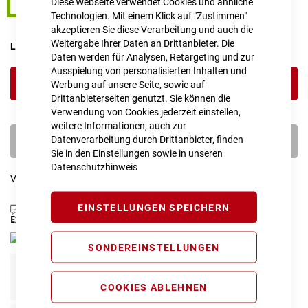
Diese Webseite verwendet Cookies und ähnliche
M
Technologien. Mit einem Klick auf "Zustimmen"
akzeptieren Sie diese Verarbeitung und auch die
Weitergabe Ihrer Daten an Drittanbieter. Die
LIEFERZEIT
1 - 2 Werktage
Daten werden für Analysen, Retargeting und zur
Ausspielung von personalisierten Inhalten und
IN DEN WARENKORB
Werbung auf unsere Seite, sowie auf
Drittanbieterseiten genutzt. Sie können die
Verwendung von Cookies jederzeit einstellen,
weitere Informationen, auch zur
Datenverarbeitung durch Drittanbieter, finden
PROBEFAHRT VEREINBAREN
Sie in den Einstellungen sowie in unseren
Datenschutzhinweis
Vergleichsliste:
hinzufügen
|
ansehen
EINSTELLUNGEN SPEICHERN
Produktanfrage stellen
Extra Schutz? Jetzt Tarife entdecken!
SONDEREINSTELLUNGEN
Fahrrad Komplettschutz
Info
119,00 € pro Jahr*
COOKIES ABLEHNEN