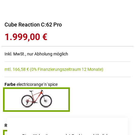
Zum
Cube Reaction C:62 Pro
Anfang
1.999,00 €
der
Bildgalerie
springen
Inkl. MwSt., nur Abholung möglich
mtl.
166,58
€
(0% Finanzierungszeitraum 12 Monate)
Farbe
electricorange´n´spice
RAHMENHÖHE
M