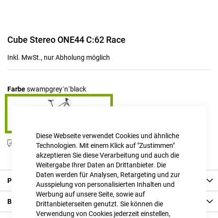
Zum
Cube Stereo ONE44 C:62 Race
Anfang
der
Inkl. MwSt., nur Abholung möglich
Bildgalerie
springen
Farbe
swampgrey´n´black
Diese Webseite verwendet Cookies und ähnliche
Produktanfrage stellen
Technologien. Mit einem Klick auf "Zustimmen"
akzeptieren Sie diese Verarbeitung und auch die
Weitergabe Ihrer Daten an Drittanbieter. Die
Daten werden für Analysen, Retargeting und zur
Produkt Details
Ausspielung von personalisierten Inhalten und
Werbung auf unsere Seite, sowie auf
Bewertungen
Drittanbieterseiten genutzt. Sie können die
Verwendung von Cookies jederzeit einstellen,