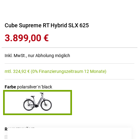
Zum
Cube Supreme RT Hybrid SLX 625
Anfang
3.899,00 €
der
Bildgalerie
springen
Inkl. MwSt., nur Abholung möglich
mtl.
324,92
€
(0% Finanzierungszeitraum 12 Monate)
Farbe
polarsilver´n´black
RAHMENHÖHE