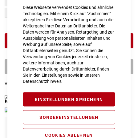
54 cm / M
46 cm / XS
Diese Webseite verwendet Cookies und ähnliche
50 cm / S
58 cm / L
Technologien. Mit einem Klick auf "Zustimmen"
akzeptieren Sie diese Verarbeitung und auch die
Weitergabe Ihrer Daten an Drittanbieter. Die
Daten werden für Analysen, Retargeting und zur
Ausspielung von personalisierten Inhalten und
IN DEN WARENKORB
Werbung auf unsere Seite, sowie auf
Drittanbieterseiten genutzt. Sie können die
Verwendung von Cookies jederzeit einstellen,
weitere Informationen, auch zur
PROBEFAHRT VEREINBAREN
Datenverarbeitung durch Drittanbieter, finden
Sie in den Einstellungen sowie in unseren
Datenschutzhinweis
Vergleichsliste:
hinzufügen
|
ansehen
Produktanfrage stellen
EINSTELLUNGEN SPEICHERN
Extra Schutz? Jetzt Tarife entdecken!
SONDEREINSTELLUNGEN
E-Bike Komplettschutz
Info
149,00 € pro Jahr*
COOKIES ABLEHNEN