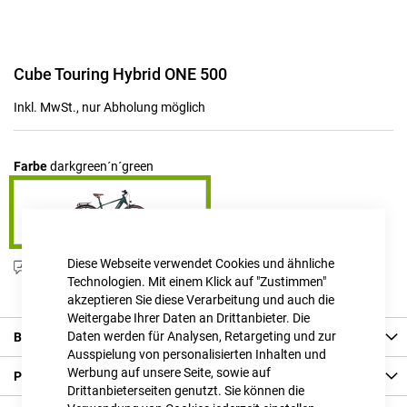
Zum
Cube Touring Hybrid ONE 500
Anfang
der
Inkl. MwSt., nur Abholung möglich
Bildgalerie
springen
Farbe
darkgreen´n´green
Diese Webseite verwendet Cookies und ähnliche
Produktanfrage stellen
Technologien. Mit einem Klick auf "Zustimmen"
akzeptieren Sie diese Verarbeitung und auch die
Weitergabe Ihrer Daten an Drittanbieter. Die
Daten werden für Analysen, Retargeting und zur
Beschreibung
Ausspielung von personalisierten Inhalten und
Werbung auf unsere Seite, sowie auf
Produkt Details
Drittanbieterseiten genutzt. Sie können die