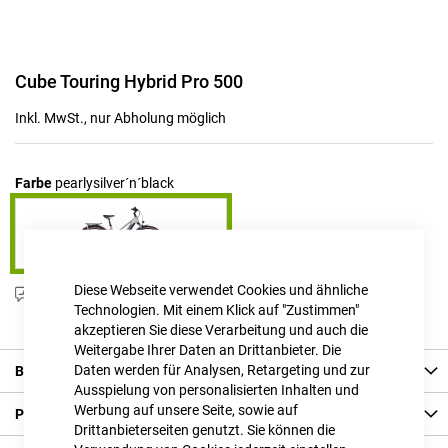
Zum
Cube Touring Hybrid Pro 500
Anfang
der
Inkl. MwSt., nur Abholung möglich
Bildgalerie
springen
Farbe
pearlysilver´n´black
Diese Webseite verwendet Cookies und ähnliche
Produktanfrage stellen
Technologien. Mit einem Klick auf "Zustimmen"
akzeptieren Sie diese Verarbeitung und auch die
Weitergabe Ihrer Daten an Drittanbieter. Die
Daten werden für Analysen, Retargeting und zur
Beschreibung
Ausspielung von personalisierten Inhalten und
Werbung auf unsere Seite, sowie auf
Produkt Details
Drittanbieterseiten genutzt. Sie können die