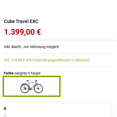
Zum
Cube Travel EXC
Anfang
1.399,00 €
der
Bildgalerie
springen
Inkl. MwSt., nur Abholung möglich
mtl.
116,58
€
(0% Finanzierungszeitraum 12 Monate)
Farbe
oatgrey´n´taupe
RAHMENHÖHE