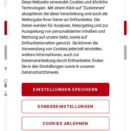
50 cm
54 cm
Diese Webseite verwendet Cookies und ähnliche
Technologien. Mit einem Klick auf "Zustimmen"
akzeptieren Sie diese Verarbeitung und auch die
Weitergabe Ihrer Daten an Drittanbieter. Die
Daten werden für Analysen, Retargeting und zur
IN DEN WARENKORB
Ausspielung von personalisierten Inhalten und
Werbung auf unsere Seite, sowie auf
Drittanbieterseiten genutzt. Sie können die
Verwendung von Cookies jederzeit einstellen,
PROBEFAHRT VEREINBAREN
weitere Informationen, auch zur
Datenverarbeitung durch Drittanbieter, finden
Sie in den Einstellungen sowie in unseren
Vergleichsliste:
hinzufügen
|
ansehen
Datenschutzhinweis
Produktanfrage stellen
Extra Schutz? Jetzt Tarife entdecken!
EINSTELLUNGEN SPEICHERN
SONDEREINSTELLUNGEN
Fahrrad Komplettschutz
Info
109,00 € pro Jahr*
COOKIES ABLEHNEN
Fahrrad Reparaturschutz