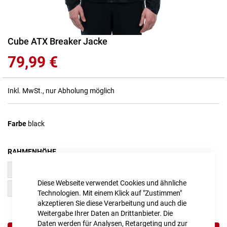
Zum
Cube ATX Breaker Jacke
Anfang
79,99 €
der
Bildgalerie
springen
Inkl. MwSt., nur Abholung möglich
Farbe
black
RAHMENHÖHE
XXXL
L
Diese Webseite verwendet Cookies und ähnliche
XXL
M
Technologien. Mit einem Klick auf "Zustimmen"
akzeptieren Sie diese Verarbeitung und auch die
Weitergabe Ihrer Daten an Drittanbieter. Die
Daten werden für Analysen, Retargeting und zur