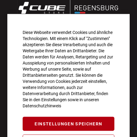
Diese Webseite verwendet Cookies und ähnliche
AKTIONEN UND NEUHEITEN ABONNIEREN UND
Technologien. Mit einem Klick auf "Zustimmen"
10€ GUTSCHEIN SICHERN!**
akzeptieren Sie diese Verarbeitung und auch die
Weitergabe Ihrer Daten an Drittanbieter. Die
Daten werden für Analysen, Retargeting und zur
ANMELDEN
Ausspielung von personalisierten Inhalten und
Werbung auf unsere Seite, sowie auf
**Angebot gültig ab einem Bestellwert von 100€.
Drittanbieterseiten genutzt. Sie können die
Verwendung von Cookies jederzeit einstellen,
Abmeldung jederzeit möglich.
weitere Informationen, auch zur
Datenverarbeitung durch Drittanbieter, finden
Sie in den Einstellungen sowie in unseren
Datenschutzhinweis
ÖFFNUNGSZEITEN
EINSTELLUNGEN SPEICHERN
Montag - Freitag
10:00 - 18:00