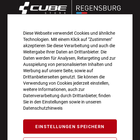
Diese Webseite verwendet Cookies und ähnliche
AKTIONEN UND NEUHEITEN ABONNIEREN UND
Technologien. Mit einem Klick auf "Zustimmen"
10€ GUTSCHEIN SICHERN!**
akzeptieren Sie diese Verarbeitung und auch die
Weitergabe Ihrer Daten an Drittanbieter. Die
Daten werden für Analysen, Retargeting und zur
ANMELDEN
Ausspielung von personalisierten Inhalten und
Werbung auf unsere Seite, sowie auf
**Angebot gültig ab einem Bestellwert von 100€.
Drittanbieterseiten genutzt. Sie können die
Verwendung von Cookies jederzeit einstellen,
Abmeldung jederzeit möglich.
weitere Informationen, auch zur
Datenverarbeitung durch Drittanbieter, finden
Sie in den Einstellungen sowie in unseren
Datenschutzhinweis
ÖFFNUNGSZEITEN
EINSTELLUNGEN SPEICHERN
Montag - Freitag
10:00 - 18:00