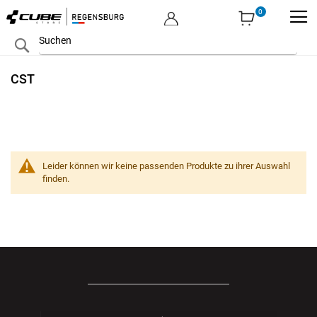
MEIN KONTO
Zum
Search
Inhalt
springen
CST
Leider können wir keine passenden Produkte zu ihrer Auswahl
finden.