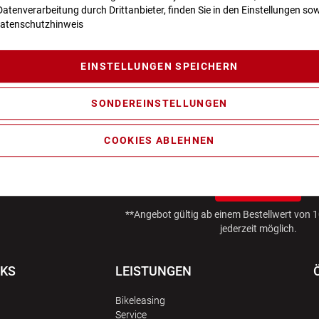
atenverarbeitung durch Drittanbieter, finden Sie in den Einstellungen sow
atenschutzhinweis
EINSTELLUNGEN SPEICHERN
SONDEREINSTELLUNGEN
AKTIONEN UND NEUHEITEN ABONNI
COOKIES ABLEHNEN
10€ GUTSCHEIN SICHERN!*
ANMELDEN
**Angebot gültig ab einem Bestellwert von
jederzeit möglich.
NKS
LEISTUNGEN
Bikeleasing
Service