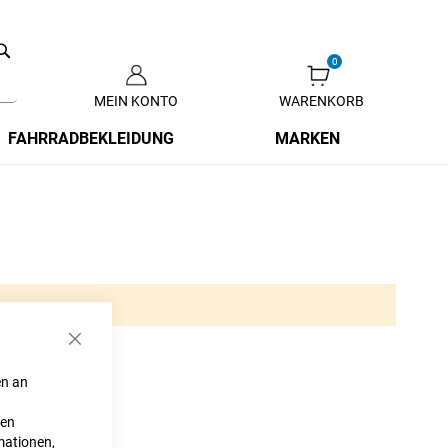
Search
MEIN KONTO
WARENKORB
Zum
Inhalt
FAHRRADBEKLEIDUNG
MARKEN
springen
Schließen
en an
ten
mationen,