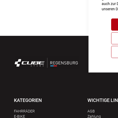
auch zur D
unseren
D
KATEGORIEN
WICHTIGE LI
FAHRRÄDER
AGB
E-BIKE
Zahlung