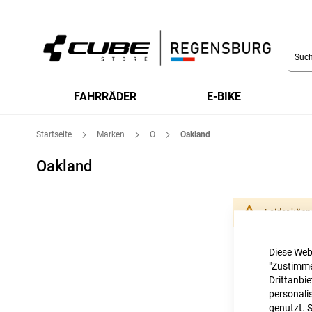
Searc
FAHRRÄDER
E-BIKE
Startseite
Marken
O
Oakland
Oakland
Leider könn
Diese Web
"Zustimme
Drittanbi
personalis
genutzt. 