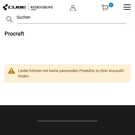
MEIN KONTO
Zum
Search
Inhalt
springen
Procraft
Leider können wir keine passenden Produkte zu ihrer Auswahl
finden.