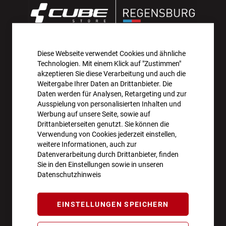
Diese Webseite verwendet Cookies und ähnliche
AKTIONEN UND NEUHEITEN ABONNIEREN UND
Technologien. Mit einem Klick auf "Zustimmen"
10€ GUTSCHEIN SICHERN!**
akzeptieren Sie diese Verarbeitung und auch die
Weitergabe Ihrer Daten an Drittanbieter. Die
Daten werden für Analysen, Retargeting und zur
ANMELDEN
Ausspielung von personalisierten Inhalten und
Werbung auf unsere Seite, sowie auf
**Angebot gültig ab einem Bestellwert von 100€.
Drittanbieterseiten genutzt. Sie können die
Verwendung von Cookies jederzeit einstellen,
Abmeldung jederzeit möglich.
weitere Informationen, auch zur
Datenverarbeitung durch Drittanbieter, finden
Sie in den Einstellungen sowie in unseren
Datenschutzhinweis
ÖFFNUNGSZEITEN
EINSTELLUNGEN SPEICHERN
Montag - Freitag
10:00 - 18:00