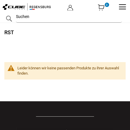
MEIN KONTO
Zum
Search
Inhalt
springen
RST
Leider können wir keine passenden Produkte zu ihrer Auswahl
finden.