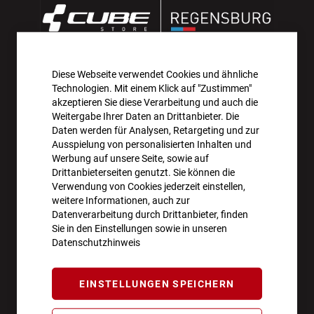
Diese Webseite verwendet Cookies und ähnliche
AKTIONEN UND NEUHEITEN ABONNIEREN UND
Technologien. Mit einem Klick auf "Zustimmen"
10€ GUTSCHEIN SICHERN!**
akzeptieren Sie diese Verarbeitung und auch die
Weitergabe Ihrer Daten an Drittanbieter. Die
Daten werden für Analysen, Retargeting und zur
ANMELDEN
Ausspielung von personalisierten Inhalten und
Werbung auf unsere Seite, sowie auf
**Angebot gültig ab einem Bestellwert von 100€.
Drittanbieterseiten genutzt. Sie können die
Verwendung von Cookies jederzeit einstellen,
Abmeldung jederzeit möglich.
weitere Informationen, auch zur
Datenverarbeitung durch Drittanbieter, finden
Sie in den Einstellungen sowie in unseren
Datenschutzhinweis
ÖFFNUNGSZEITEN
EINSTELLUNGEN SPEICHERN
Montag - Freitag
10:00 - 18:00