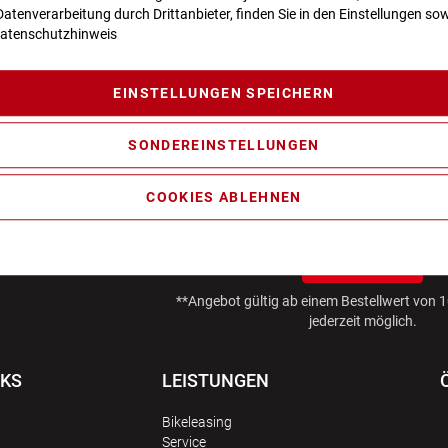
atenverarbeitung durch Drittanbieter, finden Sie in den Einstellungen sow
atenschutzhinweis
EINSTELLUNGEN SPEICHERN
SONDEREINSTELLUNGEN
AKTIONEN UND NEUHEITEN ABONNI
COOKIES ABLEHNEN
10€ GUTSCHEIN SICHERN!*
ANMELDEN
**Angebot gültig ab einem Bestellwert von
jederzeit möglich.
NKS
LEISTUNGEN
Bikeleasing
Service