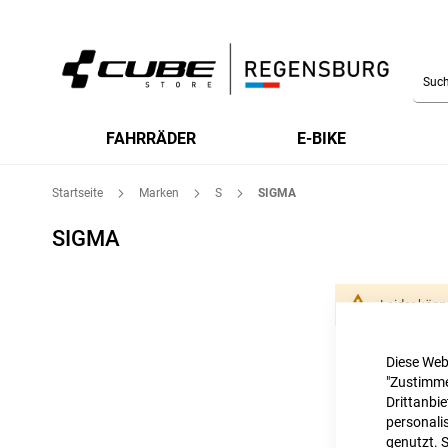
Searc
FAHRRÄDER
E-BIKE
Startseite
Marken
S
SIGMA
SIGMA
Leider könn
Diese Web
"Zustimme
Drittanbi
personalis
genutzt. 