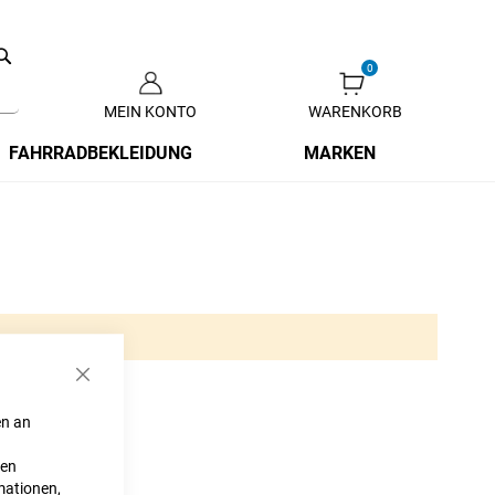
Search
MEIN KONTO
WARENKORB
Zum
Inhalt
FAHRRADBEKLEIDUNG
MARKEN
springen
Schließen
en an
ten
mationen,