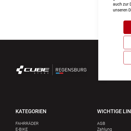
auch zur D
unseren
D
KATEGORIEN
WICHTIGE LI
FAHRRÄDER
AGB
E-BIKE
Zahlung