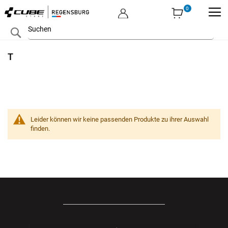
MEIN KONTO
Zum
Search
Inhalt
springen
T
Leider können wir keine passenden Produkte zu ihrer Auswahl
finden.