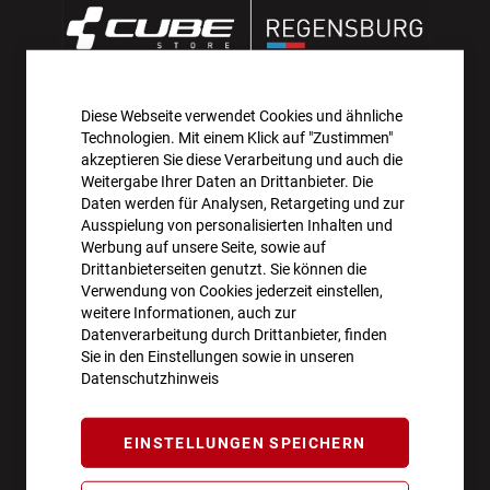
Diese Webseite verwendet Cookies und ähnliche
AKTIONEN UND NEUHEITEN ABONNIEREN UND
Technologien. Mit einem Klick auf "Zustimmen"
10€ GUTSCHEIN SICHERN!**
akzeptieren Sie diese Verarbeitung und auch die
Weitergabe Ihrer Daten an Drittanbieter. Die
Daten werden für Analysen, Retargeting und zur
ANMELDEN
Ausspielung von personalisierten Inhalten und
Werbung auf unsere Seite, sowie auf
**Angebot gültig ab einem Bestellwert von 100€.
Drittanbieterseiten genutzt. Sie können die
Verwendung von Cookies jederzeit einstellen,
Abmeldung jederzeit möglich.
weitere Informationen, auch zur
Datenverarbeitung durch Drittanbieter, finden
Sie in den Einstellungen sowie in unseren
Datenschutzhinweis
ÖFFNUNGSZEITEN
EINSTELLUNGEN SPEICHERN
Montag - Freitag
10:00 - 18:00