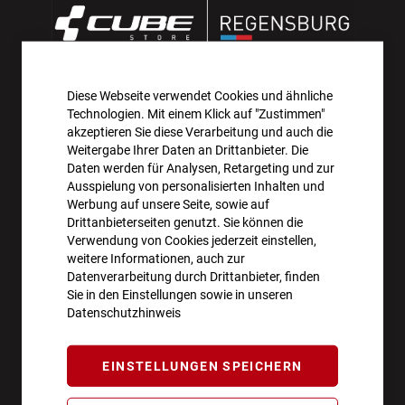
Diese Webseite verwendet Cookies und ähnliche
AKTIONEN UND NEUHEITEN ABONNIEREN UND
Technologien. Mit einem Klick auf "Zustimmen"
10€ GUTSCHEIN SICHERN!**
akzeptieren Sie diese Verarbeitung und auch die
Weitergabe Ihrer Daten an Drittanbieter. Die
Daten werden für Analysen, Retargeting und zur
ANMELDEN
Ausspielung von personalisierten Inhalten und
Werbung auf unsere Seite, sowie auf
**Angebot gültig ab einem Bestellwert von 100€.
Drittanbieterseiten genutzt. Sie können die
Verwendung von Cookies jederzeit einstellen,
Abmeldung jederzeit möglich.
weitere Informationen, auch zur
Datenverarbeitung durch Drittanbieter, finden
Sie in den Einstellungen sowie in unseren
Datenschutzhinweis
ÖFFNUNGSZEITEN
EINSTELLUNGEN SPEICHERN
Montag - Freitag
10:00 - 18:00