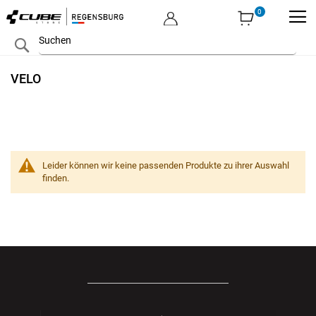
MEIN KONTO
Zum
Search
Inhalt
springen
VELO
Leider können wir keine passenden Produkte zu ihrer Auswahl
finden.