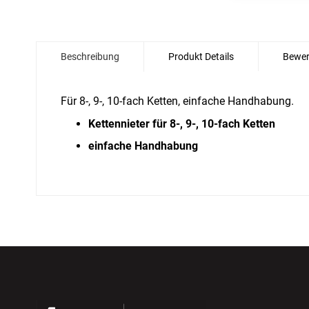
Zum
Anfang
Beschreibung
Produkt Details
Bewer
der
Bildgalerie
springen
Für 8-, 9-, 10-fach Ketten, einfache Handhabung.
Kettennieter für 8-, 9-, 10-fach Ketten
einfache Handhabung