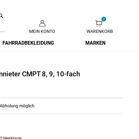
Search
MEIN KONTO
WARENKORB
Zum
Inhalt
FAHRRADBEKLEIDUNG
MARKEN
springen
nnieter CMPT 8, 9, 10-fach
r Abholung möglich
 2 Werktage