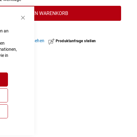
IN DEN WARENKORB
Schließen
en an
hinzufügen
|
ansehen
Produktanfrage stellen
ten
mationen,
ie in