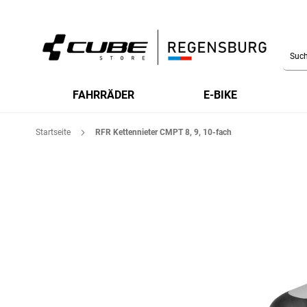
Searc
FAHRRÄDER
E-BIKE
Startseite
RFR Kettennieter CMPT 8, 9, 10-fach
Zum
Ende
der
Bildgalerie
springen