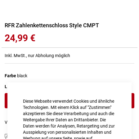
Zum
RFR Zahlenkettenschloss Style CMPT
Anfang
24,99 €
der
Bildgalerie
springen
Inkl. MwSt., nur Abholung möglich
Farbe
black
LIEFERZEIT
1 - 2 Werktage
IN DEN WARENKORB
Diese Webseite verwendet Cookies und ähnliche
Technologien. Mit einem Klick auf "Zustimmen"
akzeptieren Sie diese Verarbeitung und auch die
Weitergabe Ihrer Daten an Drittanbieter. Die
Vergleichsliste:
hinzufügen
|
ansehen
Daten werden für Analysen, Retargeting und zur
Ausspielung von personalisierten Inhalten und
Produktanfrage stellen
Werbung auf unsere Seite, sowie auf