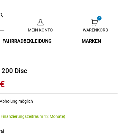
Search
MEIN KONTO
WARENKORB
Zum
Inhalt
FAHRRADBEKLEIDUNG
MARKEN
springen
 200 Disc
 €
r Abholung möglich
 Finanzierungszeitraum 12 Monate)
ral