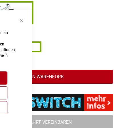
Schließen
en an
20"
ten
20"
mationen,
ie in
 2 Werktage
IN DEN WARENKORB
PROBEFAHRT VEREINBAREN