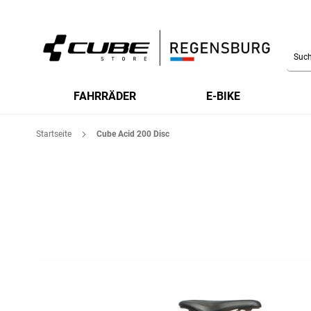
Searc
FAHRRÄDER
E-BIKE
Startseite
Cube Acid 200 Disc
Zum
Ende
der
Bildgalerie
springen