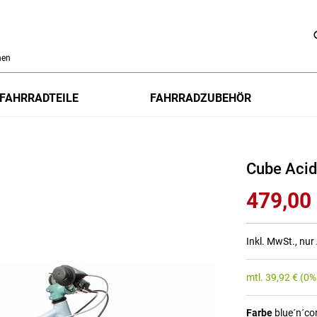
h
FAHRRADTEILE
FAHRRADZUBEHÖR
Cube Acid
479,00
Inkl. MwSt., nu
mtl.
39,92
€
(0%
Farbe
blue´n´co