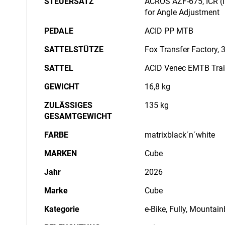
STEUERSATZ
ACROS AZF-675, ICR (I
for Angle Adjustment
PEDALE
ACID PP MTB
SATTELSTÜTZE
Fox Transfer Factory,
SATTEL
ACID Venec EMTB Trai
GEWICHT
16,8 kg
ZULÄSSIGES
135 kg
GESAMTGEWICHT
FARBE
matrixblack´n´white
MARKEN
Cube
Jahr
2026
Marke
Cube
Kategorie
e-Bike, Fully, Mountain