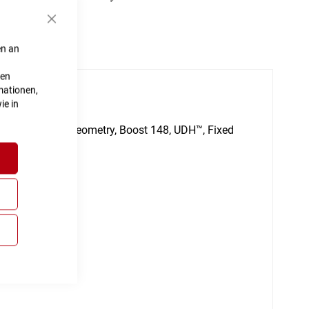
Schließen
en an
ten
mationen,
ie in
k, Agile Trail Geometry, Boost 148, UDH™, Fixed