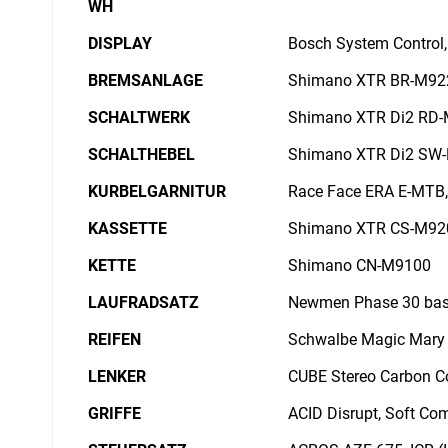
WH
DISPLAY
Bosch System Control,
BREMSANLAGE
Shimano XTR BR-M9220
SCHALTWERK
Shimano XTR Di2 RD-M
SCHALTHEBEL
Shimano XTR Di2 SW-M
KURBELGARNITUR
Race Face ERA E-MTB,
KASSETTE
Shimano XTR CS-M920
KETTE
Shimano CN-M9100
LAUFRADSATZ
Newmen Phase 30 bas
REIFEN
Schwalbe Magic Mary Tra
LENKER
CUBE Stereo Carbon C
GRIFFE
ACID Disrupt, Soft C