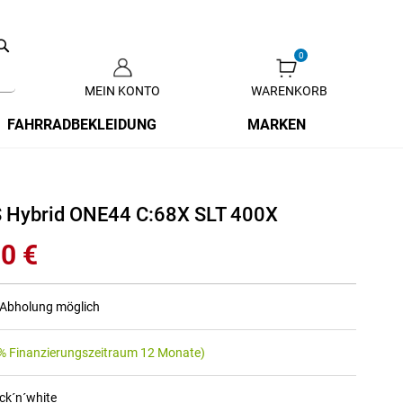
Search
MEIN KONTO
WARENKORB
Zum
Inhalt
FAHRRADBEKLEIDUNG
MARKEN
springen
 Hybrid ONE44 C:68X SLT 400X
0 €
r Abholung möglich
% Finanzierungszeitraum 12 Monate)
ck´n´white