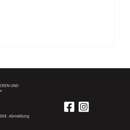
EREN UND
*
 100€. Abmeldung