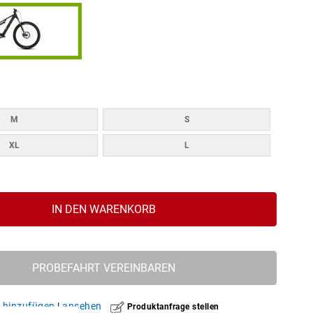
M
S
XL
L
IN DEN WARENKORB
PROBEFAHRT VEREINBAREN
hinzufügen
|
ansehen
Produktanfrage stellen