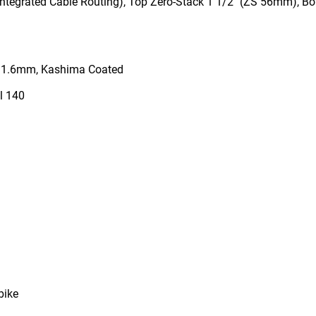
ntegrated Cable Routing), Top Zero-Stack 1 1/2" (ZS 56mm), Bo
 31.6mm, Kashima Coated
l 140
bike