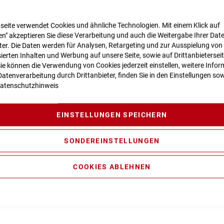
seite verwendet Cookies und ähnliche Technologien. Mit einem Klick auf
n" akzeptieren Sie diese Verarbeitung und auch die Weitergabe Ihrer Dat
n zur Produktsicherheit
eter. Die Daten werden für Analysen, Retargeting und zur Ausspielung von
ierten Inhalten und Werbung auf unsere Seite, sowie auf Drittanbietersei
Sie können die Verwendung von Cookies jederzeit einstellen, weitere Infor
atenverarbeitung durch Drittanbieter, finden Sie in den Einstellungen sow
atenschutzhinweis
nced Twin Mold Technology, Effiecient Trail Control, FSP 4-Lin
vanced Internal Cable Routing
EINSTELLUNGEN SPEICHERN
ory GRIPX2, Tapered, 15x110mm, 140mm
SONDEREINSTELLUNGEN
0x55mm, Adjustable LSC/LSR w/ 2-Pos. Lever
formance SX max. 60Nm (BDU31)
COOKIES ABLEHNEN
400