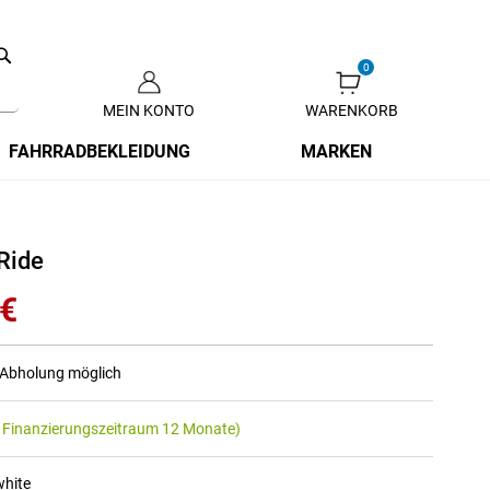
Search
MEIN KONTO
WARENKORB
Zum
Inhalt
FAHRRADBEKLEIDUNG
MARKEN
springen
Ride
 €
r Abholung möglich
 Finanzierungszeitraum 12 Monate)
white