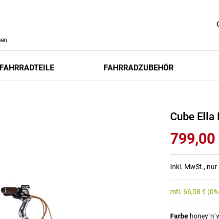
h
FAHRRADTEILE
FAHRRADZUBEHÖR
Cube Ella 
799,00
Inkl. MwSt., nu
mtl.
66,58
€
(0%
Farbe
honey´n´