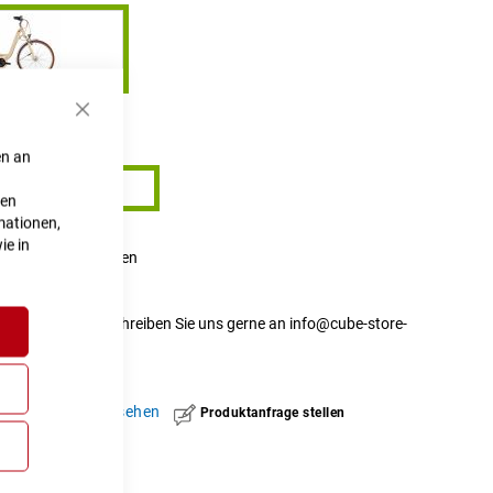
Schließen
45 cm
en an
45 cm
ten
mationen,
ie in
 Onlineshop erfragen
t nicht verfügbar.
r Verfügbarkeit schreiben Sie uns gerne an
info@cube-store-
hinzufügen
|
ansehen
Produktanfrage stellen