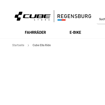
Searc
FAHRRÄDER
E-BIKE
Startseite
Cube Ella Ride
Zum
Ende
der
Bildgalerie
springen