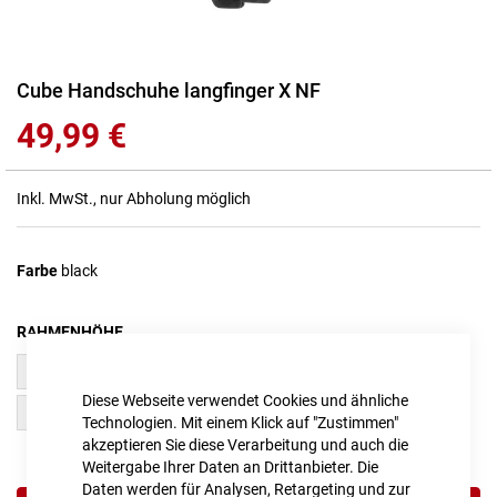
Zum
Cube Handschuhe langfinger X NF
Anfang
49,99 €
der
Bildgalerie
springen
Inkl. MwSt., nur Abholung möglich
Farbe
black
RAHMENHÖHE
S (7)
M (8)
Diese Webseite verwendet Cookies und ähnliche
XL (10)
Technologien. Mit einem Klick auf "Zustimmen"
akzeptieren Sie diese Verarbeitung und auch die
Weitergabe Ihrer Daten an Drittanbieter. Die
Daten werden für Analysen, Retargeting und zur