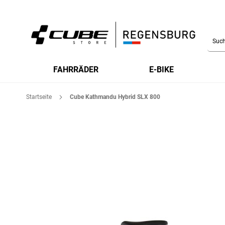
Searc
FAHRRÄDER
E-BIKE
Startseite
Cube Kathmandu Hybrid SLX 800
Zum
Ende
der
Bildgalerie
springen