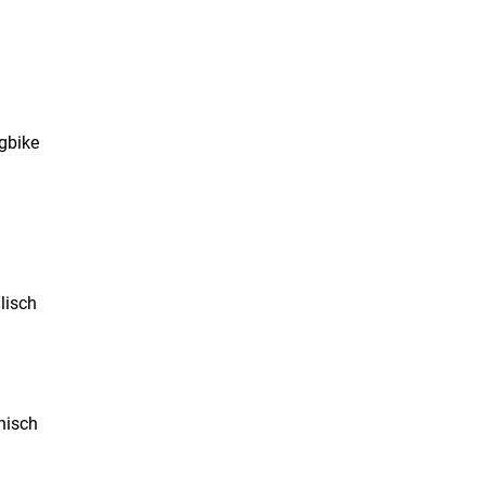
ngbike
lisch
nisch