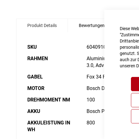
Zum
Anfang
Produkt Details
Bewertungen
Angabe
der
Diese Web
Bildgalerie
"Zustimme
springen
Drittanbi
Details
SKU
6040910
personalis
genutzt. 
RAHMEN
Aluminium Superlite, Gra
auch zur D
3.0, Advanced Internal 
unseren
D
GABEL
Fox 34 Float AWL, 2-Po
MOTOR
Bosch Drive Unit Perf
DREHMOMENT NM
100
AKKU
Bosch PowerTube 800
AKKULEISTUNG IN
800
WH