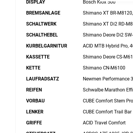
DISPLAY
Bosch Kiox 500
BREMSANLAGE
Shimano XT BR-M8120, 
SCHALTWERK
Shimano XT Di2 RD-M826
SCHALTHEBEL
Shimano Deore Di2 SW-M
KURBELGARNITUR
ACID MTB Hybrid Pro, 
KASSETTE
Shimano Deore CS-M61
KETTE
Shimano CN-M6100
LAUFRADSATZ
Newmen Performance 3
REIFEN
Schwalbe Marathon Effi
VORBAU
CUBE Comfort Stem Pro
LENKER
CUBE Comfort Trail Ba
GRIFFE
ACID Travel Comfort