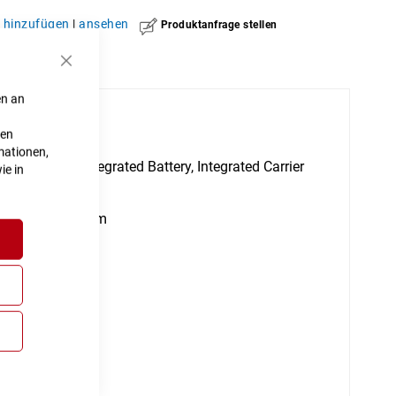
hinzufügen
|
ansehen
Produktanfrage stellen
Schließen
en an
ten
mationen,
UDH™, Fully Integrated Battery, Integrated Carrier
ie in
Optimized, 100mm