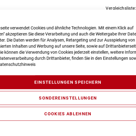
Vergleichsliste:
n zur Produktsicherheit
seite verwendet Cookies und ähnliche Technologien. Mit einem Klick auf
n" akzeptieren Sie diese Verarbeitung und auch die Weitergabe Ihrer Dat
eter. Die Daten werden für Analysen, Retargeting und zur Ausspielung von
ierten Inhalten und Werbung auf unsere Seite, sowie auf Drittanbietersei
Sie können die Verwendung von Cookies jederzeit einstellen, weitere Infor
vity Casting Technology, Efficient Comfort Geometry, Boost148, 
atenverarbeitung durch Drittanbieter, finden Sie in den Einstellungen sow
Cable Routing, Integrated Seatclamp
atenschutzhinweis
sition Sweep-Adjust RAIL Damper, Tapered, 15x110mm, E-Bike 
EINSTELLUNGEN SPEICHERN
ormance Line CX max. 100Nm (BDU38)
SONDEREINSTELLUNGEN
COOKIES ABLEHNEN