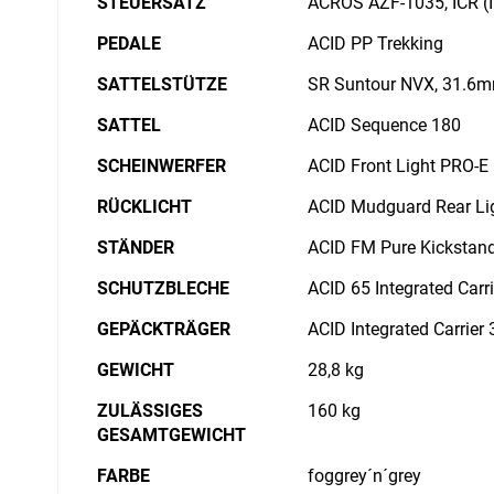
STEUERSATZ
ACROS AZF-1035, ICR (I
PEDALE
ACID PP Trekking
SATTELSTÜTZE
SR Suntour NVX, 31.6
SATTEL
ACID Sequence 180
SCHEINWERFER
ACID Front Light PRO-E
RÜCKLICHT
ACID Mudguard Rear Lig
STÄNDER
ACID FM Pure Kickstan
SCHUTZBLECHE
ACID 65 Integrated Carri
GEPÄCKTRÄGER
ACID Integrated Carrier
GEWICHT
28,8 kg
ZULÄSSIGES
160 kg
GESAMTGEWICHT
FARBE
foggrey´n´grey