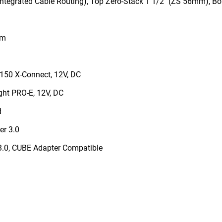
ntegrated Cable Routing), Top Zero-Stack 1 1/2" (ZS 56mm), B
mm
 150 X-Connect, 12V, DC
ht PRO-E, 12V, DC
d
er 3.0
 3.0, CUBE Adapter Compatible