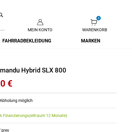
Search
MEIN KONTO
WARENKORB
Zum
Inhalt
FAHRRADBEKLEIDUNG
MARKEN
springen
hmandu Hybrid SLX 800
0 €
r Abholung möglich
% Finanzierungszeitraum 12 Monate)
´grey