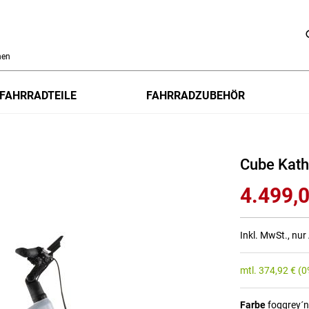
h
FAHRRADTEILE
FAHRRADZUBEHÖR
Cube Kat
4.499,0
Inkl. MwSt., nu
mtl.
374,92
€
(0
Farbe
foggrey´n