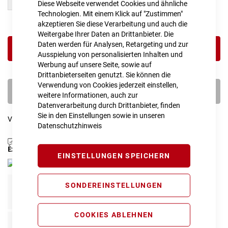
50 cm
62 cm
Diese Webseite verwendet Cookies und ähnliche
Technologien. Mit einem Klick auf "Zustimmen"
akzeptieren Sie diese Verarbeitung und auch die
Weitergabe Ihrer Daten an Drittanbieter. Die
Daten werden für Analysen, Retargeting und zur
IN DEN WARENKORB
Ausspielung von personalisierten Inhalten und
Werbung auf unsere Seite, sowie auf
Drittanbieterseiten genutzt. Sie können die
Verwendung von Cookies jederzeit einstellen,
PROBEFAHRT VEREINBAREN
weitere Informationen, auch zur
Datenverarbeitung durch Drittanbieter, finden
Sie in den Einstellungen sowie in unseren
Vergleichsliste:
hinzufügen
|
ansehen
Datenschutzhinweis
Produktanfrage stellen
Extra Schutz? Jetzt Tarife entdecken!
EINSTELLUNGEN SPEICHERN
SONDEREINSTELLUNGEN
Fahrrad Komplettschutz
Info
99,00 € pro Jahr*
COOKIES ABLEHNEN
Fahrrad Reparaturschutz