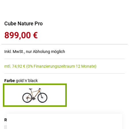
Zum
Cube Nature Pro
Anfang
899,00 €
der
Bildgalerie
springen
Inkl. MwSt., nur Abholung möglich
mtl.
74,92
€
(0% Finanzierungszeitraum 12 Monate)
Farbe
gold´n´black
RAHMENHÖHE