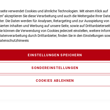
seite verwendet Cookies und ähnliche Technologien. Mit einem Klick auf
n" akzeptieren Sie diese Verarbeitung und auch die Weitergabe Ihrer Dat
n zur Produktsicherheit
eter. Die Daten werden für Analysen, Retargeting und zur Ausspielung von
ierten Inhalten und Werbung auf unsere Seite, sowie auf Drittanbietersei
Sie können die Verwendung von Cookies jederzeit einstellen, weitere Infor
atenverarbeitung durch Drittanbieter, finden Sie in den Einstellungen sow
atenschutzhinweis
ty Casting Technology, Efficient Comfort Control, FSP 4-Link, Ag
l Cable Routing, Kickstand/Fender/Carrier Mounting Points
EINSTELLUNGEN SPEICHERN
ition Sweep-Adjust RAIL Damper, Tapered, 15x110mm, E-Bike O
SONDEREINSTELLUNGEN
5x55mm (27.5: 165x45mm), Open/Medium/Firm Mode, Trunnio
ance CX Generation 4 (85Nm) Cruise (250Watt), Smart System
COOKIES ABLEHNEN