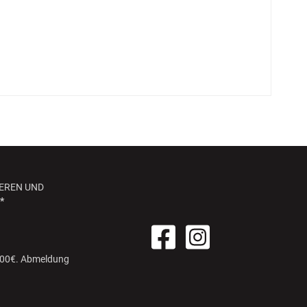
EREN UND
*
 100€. Abmeldung