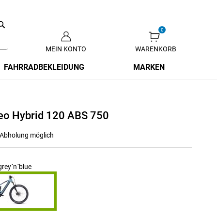
Search
MEIN KONTO
WARENKORB
Zum
Inhalt
FAHRRADBEKLEIDUNG
MARKEN
springen
eo Hybrid 120 ABS 750
r Abholung möglich
rey´n´blue