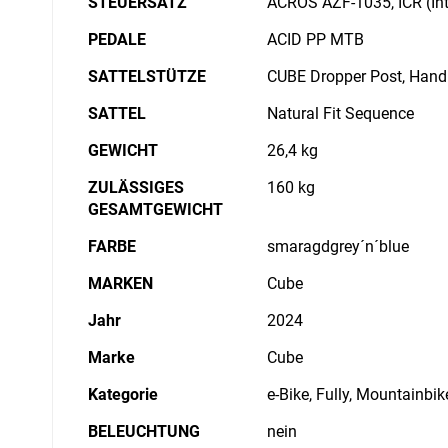
STEUERSATZ
ACROS AZF-1035, ICR (Int
PEDALE
ACID PP MTB
SATTELSTÜTZE
CUBE Dropper Post, Handl
SATTEL
Natural Fit Sequence
GEWICHT
26,4 kg
ZULÄSSIGES
160 kg
GESAMTGEWICHT
FARBE
smaragdgrey´n´blue
MARKEN
Cube
Jahr
2024
Marke
Cube
Kategorie
e-Bike, Fully, Mountainbik
BELEUCHTUNG
nein