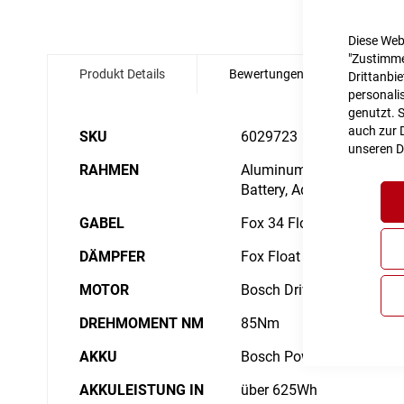
Zum
Diese Web
Anfang
"Zustimme
Produkt Details
Bewertungen
Angabe
der
Drittanbi
Bildgalerie
personalis
springen
genutzt. 
Details
auch zur D
SKU
6029723
unseren
D
RAHMEN
Aluminum Superlite, Gravi
Battery, Advanced Interna
GABEL
Fox 34 Float AWL, 2-Pos
DÄMPFER
Fox Float DPS EVOL, 18
MOTOR
Bosch Drive Unit Perform
DREHMOMENT NM
85Nm
AKKU
Bosch PowerTube 750
AKKULEISTUNG IN
über 625Wh