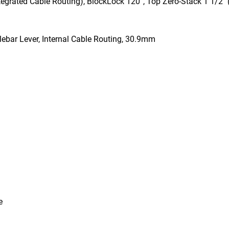
egrated Cable Routing), BlockLock 120°, Top Zero-Stack 1 1/2
ebar Lever, Internal Cable Routing, 30.9mm
e