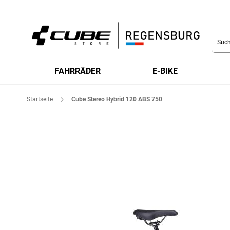
Searc
FAHRRÄDER
E-BIKE
Startseite
Cube Stereo Hybrid 120 ABS 750
Zum
Ende
der
Bildgalerie
springen