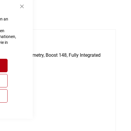
Schließen
en an
ten
mationen,
ie in
ile Comfort Geometry, Boost 148, Fully Integrated
ptimized, 120mm
n Mount